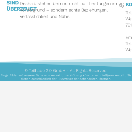
SIND
Deshalb stehen bei uns nicht nur Leistungen im
K
ÜBERZEUGT
Vordergrund – sondern echte Beziehungen,
Te
Verlässlichkeit und Nähe.
Wel
761
Em
Tel
We
© Teilhabe 2.0 GmbH - All Rights Reserved.
Einige Bilder auf unserer Seite wurden mit Unterstützung künstlicher Intelligenz erstellt. Sie
dienen ausschließlich der Illustration der behandelten Themen.